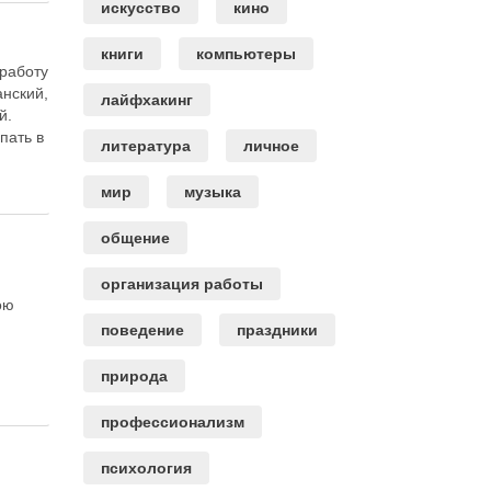
искусство
кино
книги
компьютеры
 работу
анский,
лайфхакинг
й.
пать в
литература
личное
мир
музыка
общение
организация работы
ою
поведение
праздники
природа
профессионализм
психология