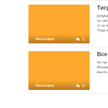
Тиг
[singl
по сай
то ли 
Тогда 
…
Философия
1
Все
Не так
Мгнове
мысл
Философия
3