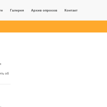
те
Галерея
Архив опросов
Контакт
и
я
ить об