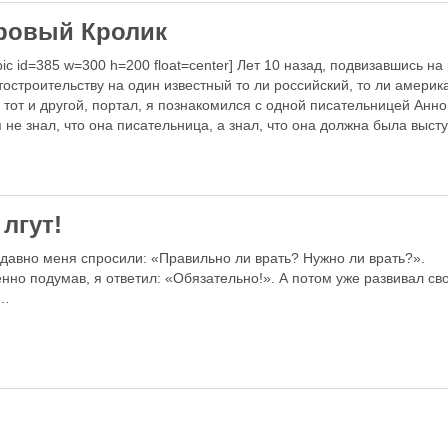
ровый Кролик
epic id=385 w=300 h=200 float=center] Лет 10 назад, подвизавшись на
тостроительству на один известный то ли российский, то ли америк
и тот и другой, портал, я познакомился с одной писательницей Анно
я не знал, что она писательница, а знал, что она должна была высту
 лгут!
 давно меня спросили: «Правильно ли врать? Нужно ли врать?».
нно подумав, я ответил: «Обязательно!». А потом уже развивал св
ь…