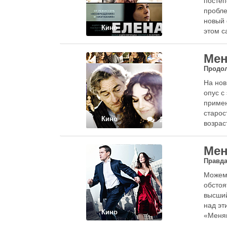
постеп
пробле
новый 
Кино
этом с
Мен
Продо
На нов
опус с
примен
старос
Кино
2
возрас
этот …
Мен
Правд
Можем 
обстоя
высший
над эт
Кино
«Меня