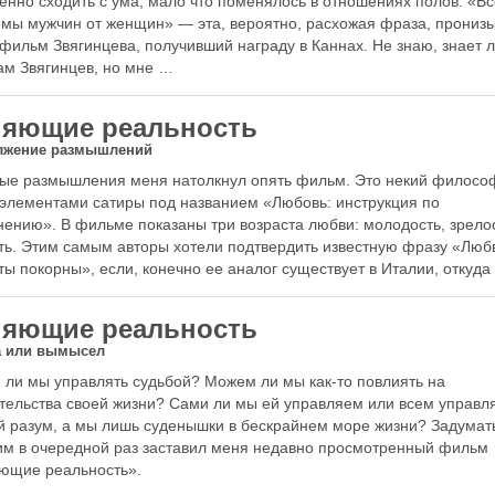
енно сходить с ума, мало что поменялось в отношениях полов. «В
мы мужчин от женщин» — эта, вероятно, расхожая фраза, прониз
фильм Звягинцева, получивший награду в Каннах. Не знаю, знает л
ам Звягинцев, но мне …
яющие реальность
лжение размышлений
ые размышления меня натолкнул опять фильм. Это некий филосо
 элементами сатиры под названием «Любовь: инструкция по
ению». В фильме показаны три возраста любви: молодость, зрелос
ть. Этим самым авторы хотели подтвердить известную фразу «Люб
ты покорны», если, конечно ее аналог существует в Италии, откуд
яющие реальность
а или вымысел
ли мы управлять судьбой? Можем ли мы как-то повлиять на
тельства своей жизни? Сами ли мы ей управляем или всем управл
 разум, а мы лишь суденышки в бескрайнем море жизни? Задумат
им в очередной раз заставил меня недавно просмотренный фильм
ющие реальность».