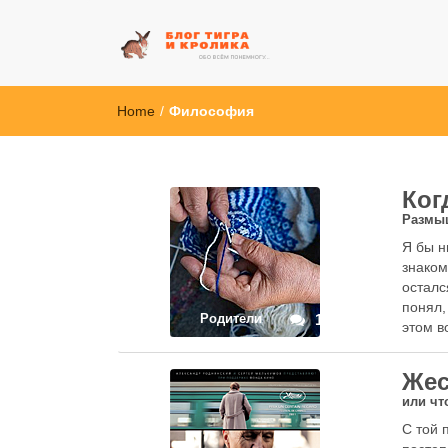
Блог Тигра и 
Обо всём понемногу...
Home
/
Философия
Ког
Размы
Я бы н
знаком
осталс
понял,
Родители
1
этом в
Жес
или чт
С той 