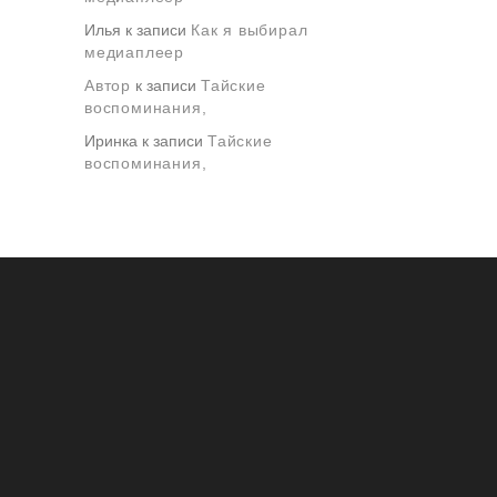
Илья
к записи
Как я выбирал
медиаплеер
Автор
к записи
Тайские
воспоминания,
Иринка
к записи
Тайские
воспоминания,