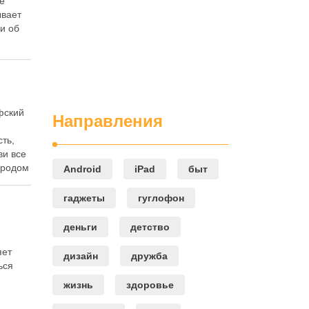
се
ывает
и об
фский
Направления
ть,
ви все
а родом
Android
iPad
быт
гаджеты
гуглофон
деньги
детство
яет
дизайн
дружба
ься
жизнь
здоровье