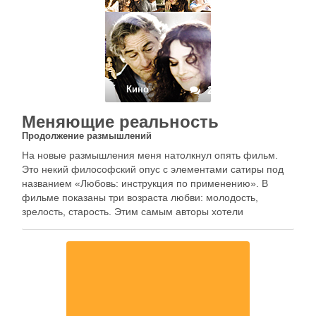
ничего захватывающего.
Кино
2
Меняющие реальность
Продолжение размышлений
На новые размышления меня натолкнул опять фильм.
Это некий философский опус с элементами сатиры под
названием «Любовь: инструкция по применению». В
фильме показаны три возраста любви: молодость,
зрелость, старость. Этим самым авторы хотели
подтвердить известную фразу «Любви все возрасты
покорны», если, конечно ее аналог существует в Италии,
откуда родом этот …