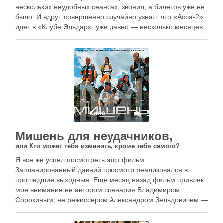
нескольких неудобных сеансах, звонил, а билетов уже не
было. И вдруг, совершенно случайно узнал, что «Асса-2»
идет в «Клубе Эльдар», уже давно — несколько месяцев.
В первые же выходные поехал смотреть.
Кино
3
Мишень для неудачников,
или Кто может тебя изменить, кроме тебя самого?
Я все же успел посмотреть этот фильм.
Запланированный давний просмотр реализовался в
прошедшие выходные. Еще месяц назад фильм привлек
мое внимание не автором сценария Владимиром
Сорокиным, не режиссером Александром Зельдовичем —
чем-то другим. И уже перед походом в кинотеатр я
внимательно изучил создателей фильма, не ожидая