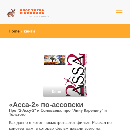
Обо всём понемногу...
Блог Тигра и Кролика
Home
/
книги
Кино
«Асса-2» по-ассовски
Про "2-Ассу-2" и Соловьева, про "Анну Каренину" и
Толстого
Как давно я хотел посмотреть этот фильм. Рыскал по
кинотеатрам, в которых фильм давали всего на