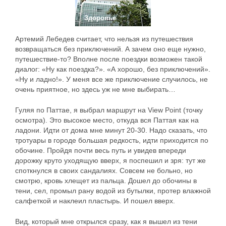
Здоровье
Артемий Лебедев считает, что нельзя из путешествия
возвращаться без приключений. А зачем оно еще нужно,
путешествие-то? Вполне после поездки возможен такой
диалог: «Ну как поездка?». «А хорошо, без приключений».
«Ну и ладно!». У меня все же приключение случилось, не
очень приятное, но здесь уж не мне выбирать…
Гуляя по Паттае, я выбрал маршрут на View Point (точку
осмотра). Это высокое место, откуда вся Паттая как на
ладони. Идти от дома мне минут 20-30. Надо сказать, что
тротуары в городе большая редкость, идти приходится по
обочине. Пройдя почти весь путь и увидев впереди
дорожку круто уходящую вверх, я поспешил и зря: тут же
споткнулся в своих сандалиях. Совсем не больно, но
смотрю, кровь хлещет из пальца. Дошел до обочины в
тени, сел, промыл рану водой из бутылки, протер влажной
салфеткой и наклеил пластырь. И пошел вверх.
Вид, который мне открылся сразу, как я вышел из тени