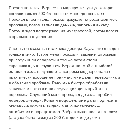
Поехал на такси. Вернее на маршрутке тук-тук, которая
согласилась за 200 бат довезти меня до госпиталя.
Приехал в госпиталь, показал девушке на ресепшен мою
проблему, потом записали данные, заполнил анкету.
Потом я ждал подтверждения из страховой, потом повели
в приемное отделение.
И вот тут я оказался в клинике доктора Хауза, что я видел
только в кино. Тут же меня посадили, закрыли шторками,
присоединили аппараты и только потом стали
спрашивать, что случилось. Вероятно, мой английский
оставлял желать лучшего, а вопросы медперсонала я
практически вообще не понимал, мне дали переводчика и
я объяснил проблему. Рану мне быстро обработали,
завязали и наказали на следующий день прийти на
перевязку. Служащий меня проводил до зала, пробил
номерок очереди. Когда я подошел, мне дали подписать
оказанные услуги и выдали мешочек таблеток –
антибиотик и парацетамол. Забрав выданное, я на такси
(это уже было такси) за 300 бат доехал до дома.