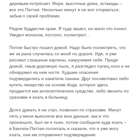
деревьев потрясает. Море, высотные дома, эстакады –
все это Паттая. Несколько минут я не мог оторваться,
забыв о своей проблеме.
Рядом буддистки храм. Я туда зашел, но мало что понял.
Увидел монахов, постоял, посмотрел…
Потом быстро пошел домой. Надо было посмотреть, что
же за рана случилась со мной по дороге. Идя, я уже
рисовал страшные картины, накручивая себя. Придя
домой, смыв дорожную пыль, я разглядел палец ноги и не
обнаружил на нем ногтя. Худшие опасения
подтвердились и накатила паника. Друг посоветовал либо
купить лекарство на основе йода, которое здесь
продается как антисептическое средство, либо звонить по
сраховке и ехать в больницу.
Долго думать я не стал, позвонил по страховке. Минут
пять у меня выясняли все мои данные, как и что
произошло, был ли я пьян, потом сообщили куда ехать –
в Бангкок-Паттая-госпиталь и сказали, что я уже могу
ехать, они им отправляют подтверждение.