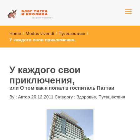
Обо всём понемногу...
Блог Тигра и Кролика
Home
/
Modus vivendi
/
Путешествия
/
У каждого свои приключения,
У каждого свои
приключения,
или О том как я попал в госпиталь Паттаи
By :
Автор
26.12.2011
Category :
Здоровье
,
Путешествия